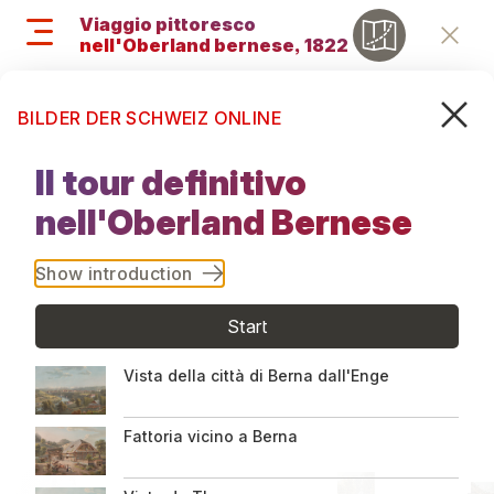
Salta
Viaggio pittoresco
al
nell'Oberland bernese, 1822
Retu
contenuto
principale
Cerca
M
Search
BILDER DER SCHWEIZ ONLINE
and
Viaggio
menu
Il tour definitivo
pittoresco
navigati
nell'Oberland Bernese
nell'Oberland
Show introduction
bernese,
Start
1822
Vista della città di Berna dall'Enge
Fattoria vicino a Berna