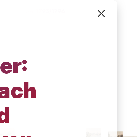
nseits Thun, 1793/1796
ehn Aussich
ande jenseits
er:
1793/1796
nach
d