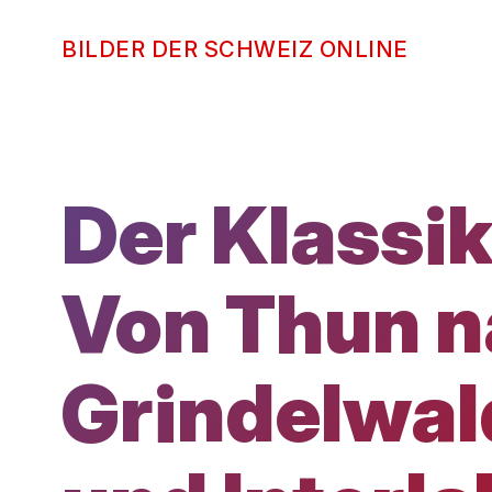
Direkt
zum
Vierzehn Aussichten im Oberlande je
BILDER DER SCHWEIZ ONLINE
Inhalt
Vierz
Oberl
Der Klassik
Von Thun 
Grindelwal