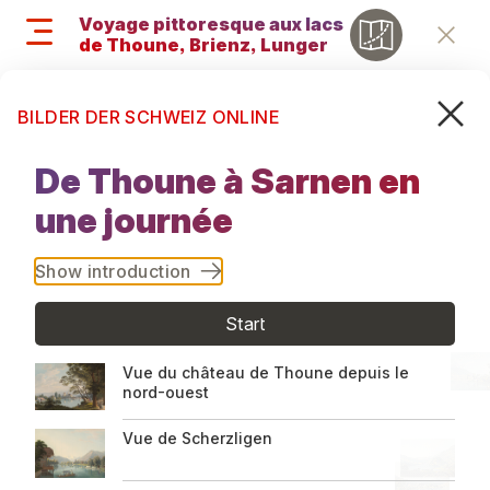
Aller
Voyage pittoresque aux lacs
au
de Thoune, Brienz, Lungern
Retu
contenu
et Sarnen, 1827
principal
Recherc
M
Search
BILDER DER SCHWEIZ ONLINE
and
Voyage
menu
De Thoune à Sarnen en
pittoresque
navigati
une journée
aux lacs de
Show introduction
Thoune,
Start
Brienz,
Vue du château de Thoune depuis le
nord-ouest
Lungern et
Vue de Scherzligen
Sarnen, 1827