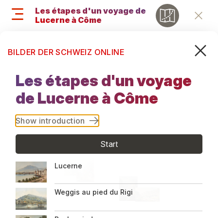
Aller
Les étapes d'un voyage de
au
Lucerne à Côme
Retu
contenu
principal
Recherc
M
Search
BILDER DER SCHWEIZ ONLINE
and
Les étapes
menu
Les étapes d'un voyage
d'un voyage
navigati
de Lucerne à Côme
de Lucerne à
Show introduction
Côme
Start
Lucerne
Weggis au pied du Rigi
Impressum
Informationen