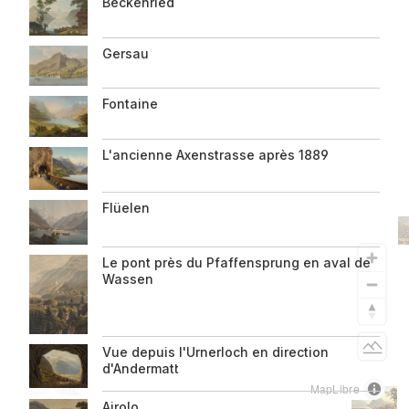
Beckenried
zur
Seite
Gersau
Fontaine
L'ancienne Axenstrasse après 1889
Flüelen
Le pont près du Pfaffensprung en aval de
Wassen
Light
Vue depuis l'Urnerloch en direction
d'Andermatt
MapLibre
Airolo