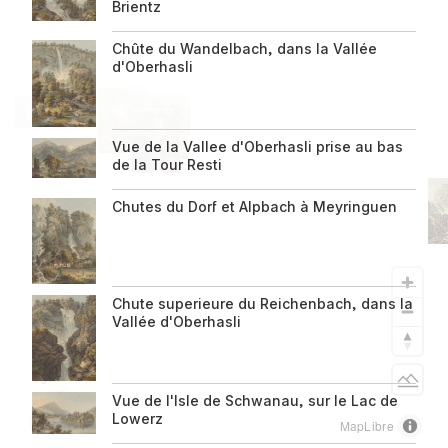
Brientz
Ober-Hasly
Chûte du Wandelbach, dans la Vallée
Valley and
d'Oberhasli
the cantons
Vue de la Vallee d'Oberhasli prise au bas
of Schwyz
de la Tour Resti
Chutes du Dorf et Alpbach à Meyringuen
and Uri, 1797
Chute superieure du Reichenbach, dans la
Vallée d'Oberhasli
About us
Informationen
Light
Vue de l'Isle de Schwanau, sur le Lac de
zur
Lowerz
MapLibre