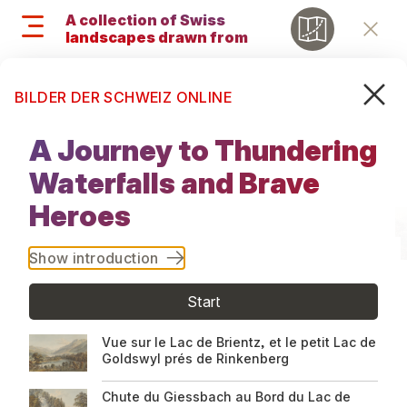
Skip
A collection of Swiss
to
landscapes drawn from
Retu
main
nature, on a journey through
content
Search
M
the Ober-Hasly Valley and
Search
the cantons of Schwyz and
BILDER DER SCHWEIZ ONLINE
Uri, 1797
and
A collection
menu
A Journey to Thundering
of Swiss
navigati
Waterfalls and Brave
landscapes
Heroes
drawn from
Show introduction
nature, on a
Start
journey
Vue sur le Lac de Brientz, et le petit Lac de
Goldswyl prés de Rinkenberg
through the
Chute du Giessbach au Bord du Lac de